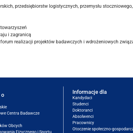
skich, przedsiębiorstw logistycznych, przemysłu stoczniowego,
 stowarzyszeń
ju i zagranicą
forum realizacji projektów badawczych i wdrożeniowych związ
Informacje dla
 o
Kandydaci
Studenci
skie
Doktoranci
owe Centra Badawcze
Absolwenci
Pracownicy
yków Obcych
Otoczenie społeczno-gospodarc
owania Fizycznego i Sportu