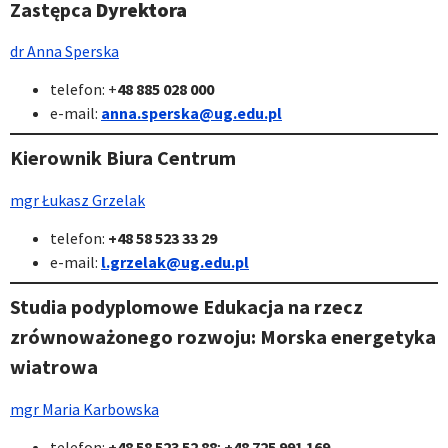
Zastępca
Dyrektora
dr Anna Sperska
telefon: +
48 885 028 000
e-mail:
anna.sperska@ug.edu.pl
Kierownik Biura Centrum
mgr Łukasz Grzelak
telefon:
+48 58 523 33 29
e-mail:
l.grzelak@ug.edu.pl
Studia podyplomowe Edukacja na rzecz
zrównoważonego rozwoju: Morska energetyka
wiatrowa
mgr Maria Karbowska
telefon:
+48 58 523 52
88
;
+48 725 991 169