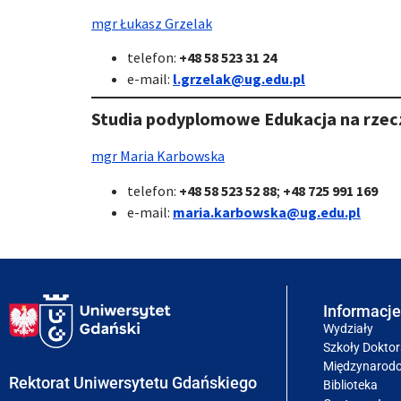
mgr Łukasz Grzelak
telefon:
+48 58 523 31 24
e-mail:
l.grzelak@ug.edu.pl
Studia podyplomowe Edukacja na rze
mgr Maria Karbowska
telefon:
+48 58 523 52
88
;
+48 725 991 169
e-mail:
maria.karbowska@ug.edu.pl
Informacje
Wydziały
Szkoły Doktor
Międzynarod
Rektorat Uniwersytetu Gdańskiego
Biblioteka