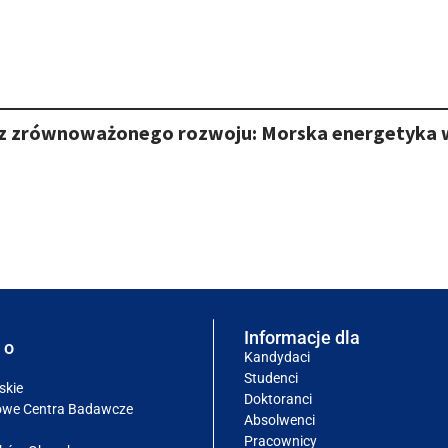
cz zrównoważonego rozwoju: Morska energetyka
Informacje dla
 o
Kandydaci
Studenci
skie
Doktoranci
owe Centra Badawcze
Absolwenci
Pracownicy