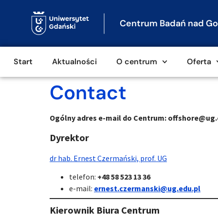
Centrum Badań nad Go
Start
Aktualności
O centrum
Oferta
Contact
Ogólny adres e-mail do Centrum: offshore@ug.
Dyrektor
dr hab. Ernest Czermański, prof. UG
telefon:
+48 58 523 13 36
e-mail:
ernest.czermanski@ug.edu.pl
Kierownik Biura Centrum